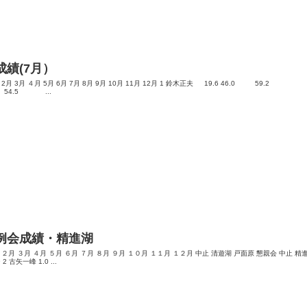
成績(7月）
 2月 3月 ４月 5月 6月 7月 8月 9月 10月 11月 12月 1 鈴木正夫 19.6 46.0 59.
 54.5 ...
例会成績・精進湖
 ２月 ３月 ４月 ５月 ６月 ７月 ８月 ９月 １０月 １１月 １２月 中止 清遊湖 戸面原 懇親会 中止 精進湖
9 2 古矢一峰 1.0 ...