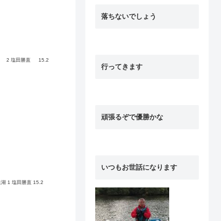
落ちないでしょう
2 2 塩田勝直 15.2
行ってきます
頑張るぞで優勝かな
いつもお世話になります
 1 塩田勝直 15.2