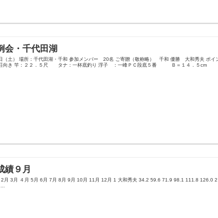
例会・千代田湖
日（土） 場所：千代田湖・千和 参加メンバー 20名 ご寄贈（敬称略） 千和 優勝 大和秀夫 ポ
荘向き 竿：２２．５尺 タナ：一杯底釣り 浮子 ：一峰ＰＣ段底５番 Ｂ＝１４．５cm Ｔ
成績９月
月 3月 ４月 5月 6月 7月 8月 9月 10月 11月 12月 1 大和秀夫 34.2 59.6 71.9 98.1 111.8 126.0 
...