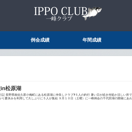
例会成績
年間成績
旅in松原湖
行記 長野県南佐久郡小梅町にある松原湖に仲良しクラブ❓５人の釣行 暑い日が続き何処か涼しい所で釣
かり夏休みを利用して久しぶりに５人が集結 ９月１０日（土曜）に一峰例会の千代田湖の開催にあわせて