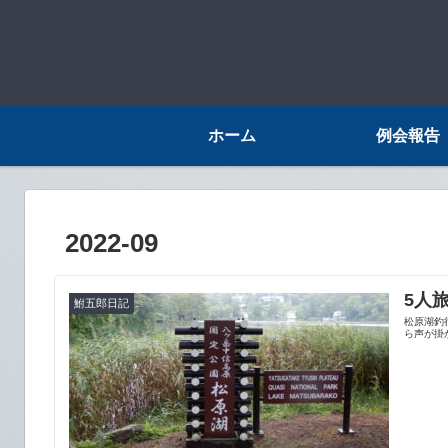
ホーム
例会報告
2022-09
5人
鮒五郎日記
松原湖釣
ら声が掛