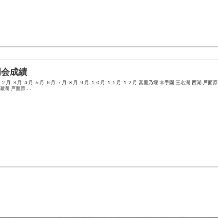
例会成績
 ２月 ３月 ４月 ５月 ６月 ７月 ８月 ９月 １０月 １１月 １２月 富里乃堰 幸手園 三名湖 西湖 戸面
湖 戸面原 ...