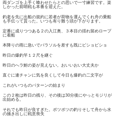
両ダンゴを上手く喰わせたらとの思いで一寸練習です。楽
しかった前哨戦も本番を迎えた。
釣老を先に出船の規約に若者が荷物を運んでくれ舟の乗船
も手伝って貰った。いつも有り難う頭が下がります。
定番に成りつつある２の入江奥、３本目の揺れ留めロープ
に着船
本降りの雨に急いでパラソルを差すも既にビショビショ
昨日の爆釣竿１２尺を継ぐ
昨日のへラ鮒の姿が見えない。おいいおい大丈夫か
直ぐに連チャンに気を良くして今日も爆釣の二文字が
これがいつものパターンの始まり
この２枚は昨日の残り、その後は30分後にやっとモジリが
出始める。
それでも昨日が良すぎた。ポツポツの釣りそして舟から水
の掻き出しに戦意喪失