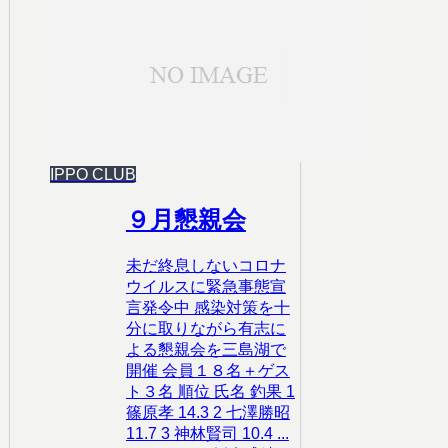
IPPO CLUB
９月懇親会
未だ終息しないコロナ
ウイルスに緊急事態宣
言発令中 感染対策を十
分に取りながら有志に
よる懇親会を三島湖で
開催 会員１８名＋ゲス
ト３名 順位 氏名 釣果 1
篠原孝 14.3 2 七澤勝昭
11.7 3 神林賢司 10.4 ...