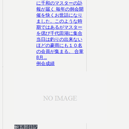
に千和のマスターの訃
報が届く 毎年の例会開
催を快くお世話になり
ました。このような時
期ではあるがマスター
を偲び千代田湖に集合
当日は釣りの出来ない
ほどの豪雨にも１０名
の会員が集まる。 合掌
8月...
例会成績
鮒五郎日記