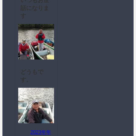
いつもお世
話になりま
す
どうもで
す。
2023年年