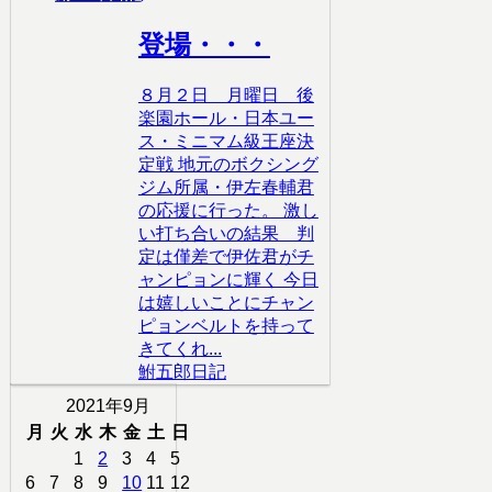
登場・・・
８月２日 月曜日 後
楽園ホール・日本ユー
ス・ミニマム級王座決
定戦 地元のボクシング
ジム所属・伊左春輔君
の応援に行った。 激し
い打ち合いの結果 判
定は僅差で伊佐君がチ
ャンピョンに輝く 今日
は嬉しいことにチャン
ピョンベルトを持って
きてくれ...
鮒五郎日記
2021年9月
月
火
水
木
金
土
日
1
2
3
4
5
6
7
8
9
10
11
12