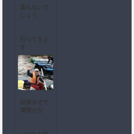
落ちないで
しょう
行ってきま
す
頑張るぞで
優勝かな