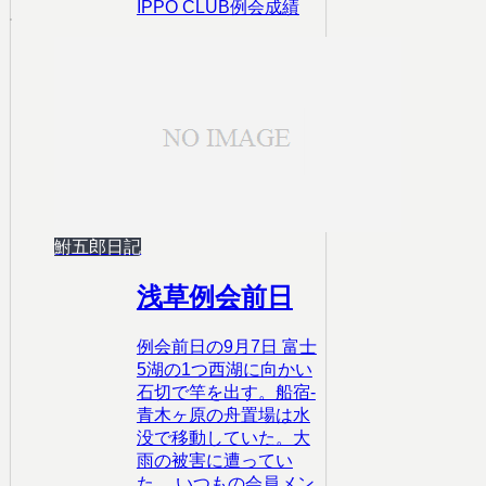
IPPO CLUB
例会成績
鮒五郎日記
浅草例会前日
例会前日の9月7日 富士
5湖の1つ西湖に向かい
石切で竿を出す。船宿-
青木ヶ原の舟置場は水
没で移動していた。大
雨の被害に遭ってい
た。 いつもの会員メン