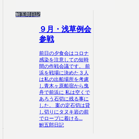
鮒五郎日記
９月・浅草例会
参戦
前日の夕食会はコロナ
感染を注意しての短時
間の作戦会議です。 前
浜を戦場に決めた３人
は私の出船場所を考慮
し青木ヶ原船宿から曳
舟で前浜に 私は空くで
あろう石切に残る事に
した。 案の定石切は貸
し切りにタヌキ岩の前
でロープに着ける...
鮒五郎日記