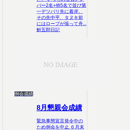
バー2名+他5名で並び第
一デツパリ先に着岸。
その先中平、タヌキ前
にはロープが張って舟...
鮒五郎日記
例会成績
8月懇親会成績
緊急事態宣言発令中の
ため例会を中止 ６月末