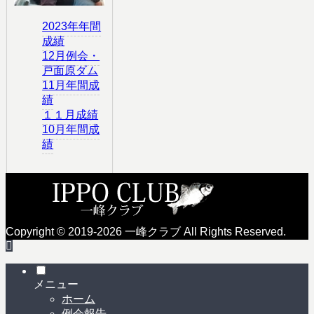
2023年年間
成績
12月例会・
戸面原ダム
11月年間成
績
１１月成績
10月年間成
績
Copyright © 2019-2026 一峰クラブ All Rights Reserved.
メニュー
ホーム
例会報告