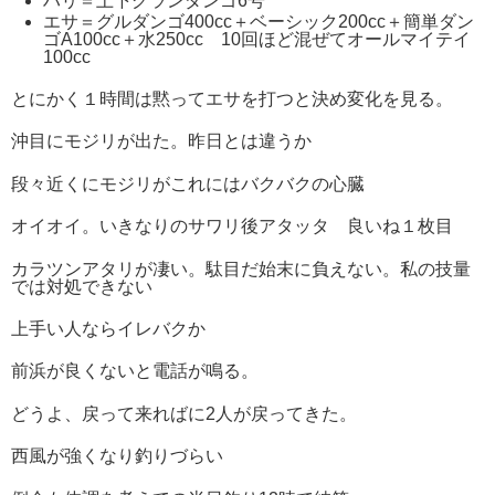
ハリ＝上下グランダンゴ6号
エサ＝グルダンゴ400cc＋ベーシック200cc＋簡単ダン
ゴA100cc＋水250cc 10回ほど混ぜてオールマイテイ
100cc
とにかく１時間は黙ってエサを打つと決め変化を見る。
沖目にモジリが出た。昨日とは違うか
段々近くにモジリがこれにはバクバクの心臓
オイオイ。いきなりのサワリ後アタッタ 良いね１枚目
カラツンアタリが凄い。駄目だ始末に負えない。私の技量
では対処できない
上手い人ならイレバクか
前浜が良くないと電話が鳴る。
どうよ、戻って来ればに2人が戻ってきた。
西風が強くなり釣りづらい