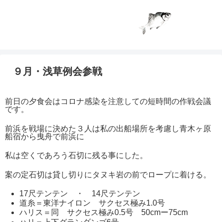
９月・浅草例会参戦
前日の夕食会はコロナ感染を注意しての短時間の作戦会議
です。
前浜を戦場に決めた３人は私の出船場所を考慮し青木ヶ原
船宿から曳舟で前浜に
私は空くであろう石切に残る事にした。
案の定石切は貸し切りにタヌキ岩の前でロープに着ける。
17尺テンテン ・ 14尺テンテン
道糸＝東洋ナイロン サクセス極み1.0号
ハリス＝同 サクセス極み0.5号 50cmー75cm