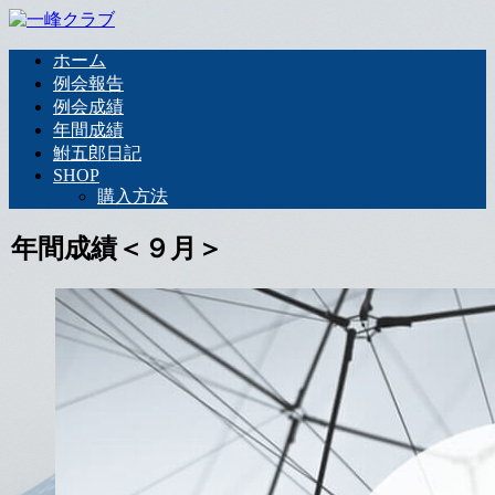
ホーム
例会報告
例会成績
年間成績
鮒五郎日記
SHOP
購入方法
年間成績＜９月＞