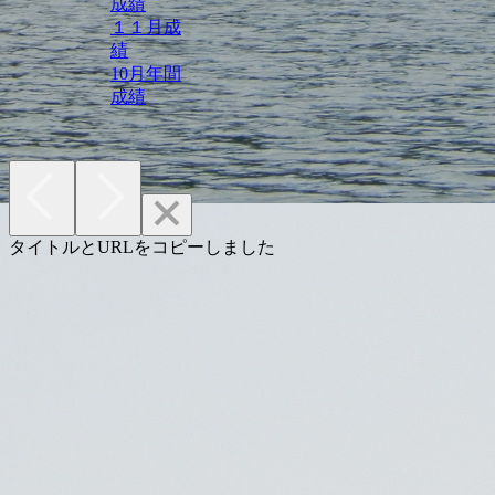
成績
１１月成
績
10月年間
成績
タイトルとURLをコピーしました