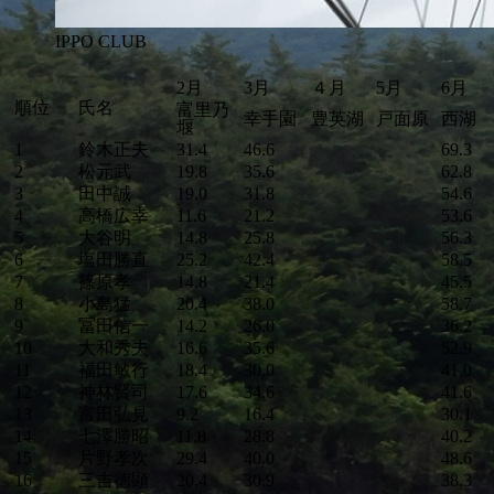
IPPO CLUB
2月
3月
４月
5月
6月
順位
氏名
富里乃
幸手園
豊英湖
戸面原
西湖
堰
1
鈴木正夫
31.4
46.6
69.3
2
松元武
19.8
35.6
62.8
3
田中誠
19.0
31.8
54.6
4
高橋広幸
11.6
21.2
53.6
5
大谷明
14.8
25.8
56.3
6
塩田勝直
25.2
42.4
58.5
7
篠原孝
14.8
21.4
45.5
8
小島猛
20.4
38.0
58.7
9
冨田信一
14.2
26.0
36.2
10
大和秀夫
16.6
35.6
52.9
11
福田敏行
18.4
30.0
41.0
12
神林賢司
17.6
34.6
41.6
13
富田弘見
9.2
16.4
30.1
14
七澤勝昭
11.8
28.8
40.2
15
片野孝次
29.4
40.0
48.6
16
三吉徳顕
20.4
30.9
38.3