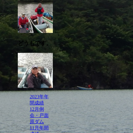
どうもです。
2023年年
間成績
12月例
会・戸面
原ダム
11月年間