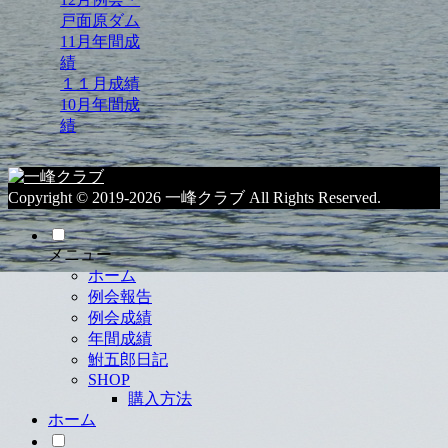
戸面原ダム
11月年間成
績
１１月成績
10月年間成
績
Copyright © 2019-2026 一峰クラブ All Rights Reserved.
メニュー
ホーム
例会報告
例会成績
年間成績
鮒五郎日記
SHOP
購入方法
ホーム