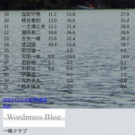
17
小林雄司
15.6
28.4
43.0
18
我部昌弘
17.6
27.2
31.3
19
塩田守男
11.2
15.8
27.9
20
檀谷雅則
12.0
16.6
31.4
21
一之瀬公夫
12.2
21.4
28.0
22
瀬田裕二
16.6
16.6
16.6
23
古矢一峰
15.6
22.4
28.2
24
渡辺猛
10.4
15.4
18.7
25
田辺健一
0.0
0.0
26
宮田一夫
9.8
14.0
14.0
27
石井明
9.2
9.2
9.2
28
中野浩二
6.6
6.6
6.6
29
伊藤雄二
0.0
1.0
30
片野幸久
0.0
0.0
31
松木隆央
0.0
0.0
IPPO CLUB
年間成績
ippo
一峰クラブ