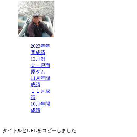
2023年年
間成績
12月例
会・戸面
原ダム
11月年間
成績
１１月成
績
10月年間
成績
タイトルとURLをコピーしました