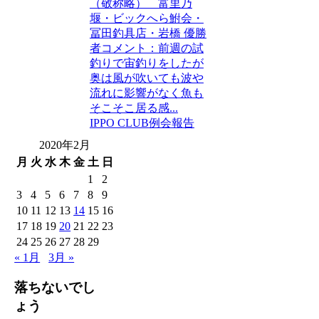
（敬称略） 富里乃
堰・ビックへら鮒会・
冨田釣具店・岩橋 優勝
者コメント：前週の試
釣りで宙釣りをしたが
奥は風が吹いても波や
流れに影響がなく魚も
そこそこ居る感...
IPPO CLUB
例会報告
2020年2月
月
火
水
木
金
土
日
1
2
3
4
5
6
7
8
9
10
11
12
13
14
15
16
17
18
19
20
21
22
23
24
25
26
27
28
29
« 1月
3月 »
落ちないでし
ょう