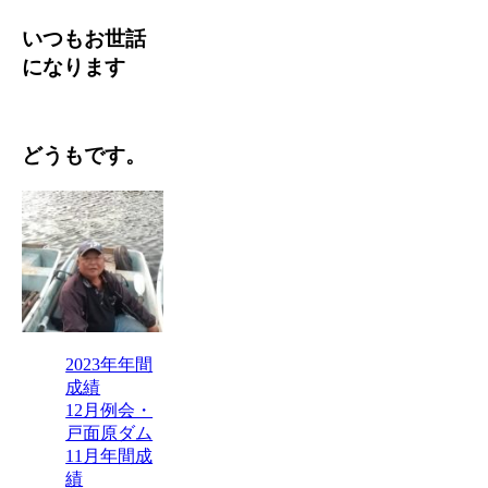
いつもお世話
になります
どうもです。
2023年年間
成績
12月例会・
戸面原ダム
11月年間成
績