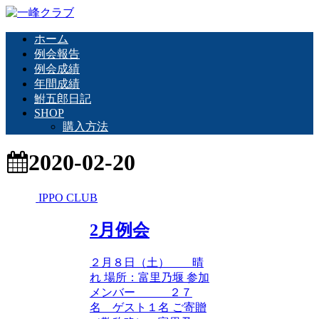
ホーム
例会報告
例会成績
年間成績
鮒五郎日記
SHOP
購入方法
2020-02-20
IPPO CLUB
2月例会
２月８日（土） 晴
れ 場所：富里乃堰 参加
メンバー ２７
名 ゲスト１名 ご寄贈