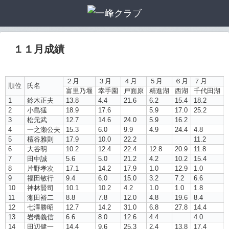
１１月成績
２月
３月
４月
５月
６月
７月
順位
氏名
富里乃堰
幸手園
戸面原
精進湖
西湖
千代田湖
1
鈴木正夫
13.8
4.4
21.6
6.2
15.4
18.2
5
2
小島猛
18.9
17.6
5.9
17.0
25.2
1
3
松元武
12.7
14.6
24.0
5.9
16.2
4
一之瀬公夫
15.3
6.0
9.9
4.9
24.4
4.8
5
5
檀谷雅則
17.9
10.0
22.2
11.2
7
6
大谷明
10.2
12.4
22.4
12.8
20.9
11.8
7
田中誠
5.6
5.0
21.2
4.2
10.2
15.4
4
8
片野孝次
17.1
14.2
17.9
1.0
12.9
1.0
9
福田敏行
9.4
6.0
15.0
3.2
7.2
6.6
3
10
神林賢司
10.1
10.2
4.2
1.0
1.0
1.8
5
11
瀬田裕二
8.8
7.8
12.0
4.8
19.6
8.4
8
12
七澤勝昭
12.7
14.2
31.0
6.8
27.8
14.4
9
13
岩橋義信
6.6
8.0
12.6
4.4
4.0
3
14
田辺健一
14.4
9.6
25.3
2.4
13.8
17.4
8