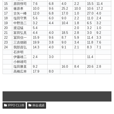
15
原田惇司
7.6
6.8
4.0
2.2
15.5
11.4
2
16
篠原孝
10.0
9.6
25.2
10.0
10.6
17.2
17
古矢一峰
12.0
6.8
17.0
1.0
27.0
4.0
18
塩田守男
5.6
6.0
9.0
2.2
11.0
2.4
5
19
中野浩二
3.2
4.4
10.4
1.8
6.5
3.2
7
20
渡辺猛
5.4
2.0
3.2
1.0
3
21
富田弘見
4.4
4.0
18.5
2.8
3.0
9.2
1
22
冨田信一
15.9
9.6
8.7
5.9
11.4
3.3
7
23
三吉徳顕
19.9
3.8
9.0
3.4
11.8
7.6
6
24
我部昌弘
14.3
4.0
9.1
2.1
8.3
7.1
7
石井明
伊藤雄二
2.4
3.0
11.4
小林雄司
塩田勝直
9.2
16.0
8.4
20.6
2.8
4
高橋広幸
17.9
8.0
IPPO CLUB
例会成績