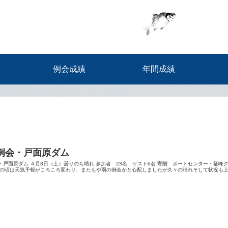
例会成績
年間成績
例会・戸面原ダム
・戸面原ダム ４月8日（土）曇りのち晴れ 参加者 23名 ゲスト6名 寄贈 ボートセンター・征峰
の頃は天気予報がころころ変わり、またもや雨の例会かと心配しましたが久々の晴れそして状況も上向