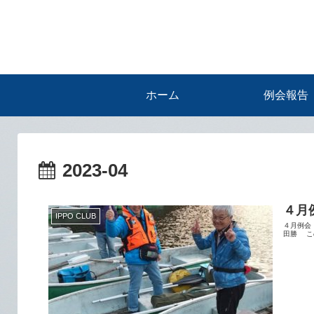
ホーム
例会報告
2023-04
４月
IPPO CLUB
４月例会
田勝 こ