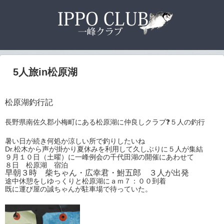
5人旅in松原湖
松原湖釣行記
長野県南佐久郡小梅町にある松原湖に仲良しクラブ❓５人の釣行
暑い日が続き何処か涼しい所で釣りしたいね
Dr.松木から声が掛かり夏休みを利用して久しぶりに５人が集結
９月１０日（土曜）に一峰例会の千代田湖の開催にあわせて
８日 松原湖 宿泊
早朝３時 柴ちゃん・広幸君・鮒五郎 ３人が出発
途中休憩をしゆっくりと松原湖にａｍ７：００到着
既に運び屋の誠ちゃんが駐車場で待っていた。