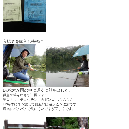
入場券を購入し桟橋に
Dr.松木が雨の中に遅くに顔を出した。
得意の竿を出さずに岡ジャミ
竿１４尺 チョウチン 両ダンゴ ポツポツ
Dr.松木に竿を渡して鮒五郎は遊歩道を散策です。
適当にパチパチで見にくいですが宜しくです。